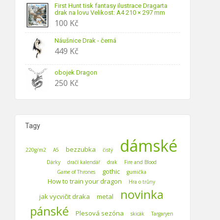
First Hunt tisk fantasy ilustrace Dragarta
drak na lovu Velikost: A4 210 × 297 mm
100
Kč
Náušnice Drak - černá
449
Kč
obojek Dragon
250
Kč
Tagy
dámské
bezzubka
220g/m2
A5
čistý
Dárky
dračí kalendář
drak
Fire and Blood
gothic
Game of Thrones
gumička
How to train your dragon
Hra o trůny
novinka
jak vycvičit draka
metal
pánské
Plesová sezóna
skicák
Targaryen