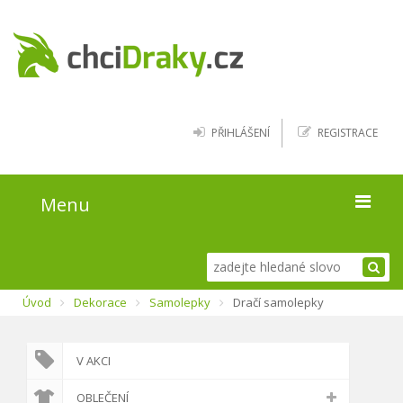
PŘIHLÁŠENÍ
REGISTRACE
Menu
Úvod
Úvod
Dekorace
Samolepky
Dračí samolepky
Kde najít draky
Blog
V AKCI
O webu
OBLEČENÍ