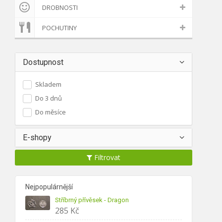
DROBNOSTI
POCHUTINY
Dostupnost
Skladem
Do 3 dnů
Do měsíce
E-shopy
Filtrovat
Nejpopulárnější
Stříbrný přívěsek - Dragon
285
Kč