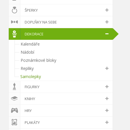
ŠPERKY
DOPLŇKY NA SEBE
DEKORACE
Kalendáře
Nádobí
Poznámkové bloky
Repliky
Samolepky
FIGURKY
KNIHY
HRY
PLAKÁTY