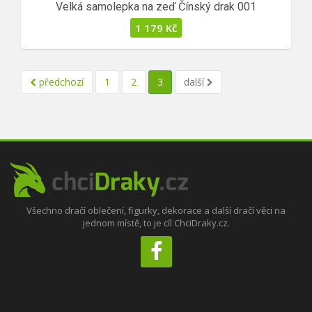
Velká samolepka na zeď Čínský drak 001
1 179
Kč
předchozí
1
2
3
další
Všechno dračí oblečení, figurky, dekorace a další dračí věci na
jednom místě, to je cíl ChciDraky.cz.