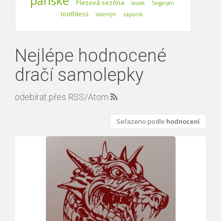
pánské
Plesová sezóna
skicák
Targaryen
toothless
Valentýn
zápisník
Nejlépe hodnocené
dračí samolepky
odebírat přes RSS/Atom
Seřazeno podle
hodnocení