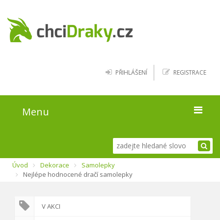
PŘIHLÁŠENÍ
REGISTRACE
Menu
Úvod
Úvod
Dekorace
Samolepky
Kde najít draky
Nejlépe hodnocené dračí samolepky
Blog
V AKCI
O webu