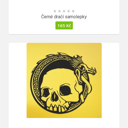
Černé dračí samolepky
165
Kč