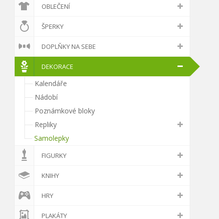
OBLEČENÍ
ŠPERKY
DOPLŇKY NA SEBE
DEKORACE
Kalendáře
Nádobí
Poznámkové bloky
Repliky
Samolepky
FIGURKY
KNIHY
HRY
PLAKÁTY