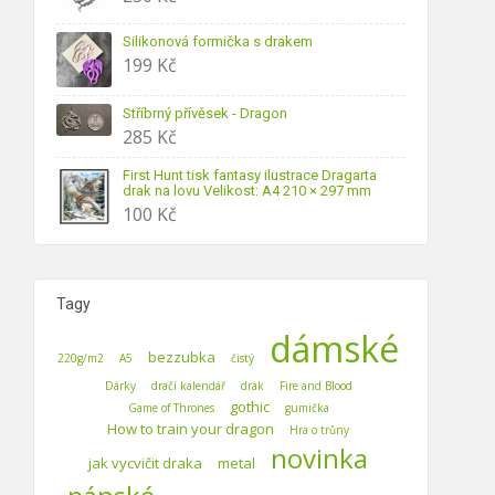
Silikonová formička s drakem
199
Kč
Stříbrný přívěsek - Dragon
285
Kč
First Hunt tisk fantasy ilustrace Dragarta
drak na lovu Velikost: A4 210 × 297 mm
100
Kč
Tagy
dámské
bezzubka
220g/m2
A5
čistý
Dárky
dračí kalendář
drak
Fire and Blood
gothic
Game of Thrones
gumička
How to train your dragon
Hra o trůny
novinka
jak vycvičit draka
metal