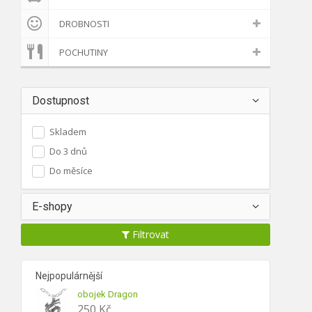
DROBNOSTI
POCHUTINY
Dostupnost
Skladem
Do 3 dnů
Do měsíce
E-shopy
Filtrovat
Nejpopulárnější
obojek Dragon
250
Kč