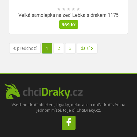
Velká samolepka na zeď Lebka s drakem 1175
669
Kč
předchozí
1
2
3
další
Všechno dračí oblečení, figurky, dekorace a další dračí věci na
jednom místě, to je cíl ChciDraky.cz.