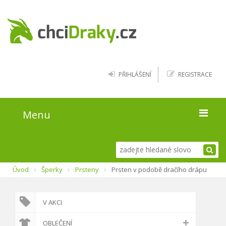
PŘIHLÁŠENÍ
REGISTRACE
Menu
Úvod
Úvod
Šperky
Prsteny
Prsten v podobě dračího drápu
Kde najít draky
Blog
V AKCI
O webu
OBLEČENÍ