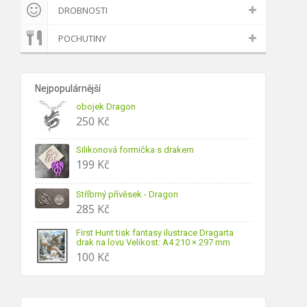
DROBNOSTI
POCHUTINY
Nejpopulárnější
obojek Dragon
250
Kč
Silikonová formička s drakem
199
Kč
Stříbrný přívěsek - Dragon
285
Kč
First Hunt tisk fantasy ilustrace Dragarta
drak na lovu Velikost: A4 210 × 297 mm
100
Kč