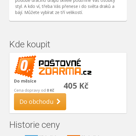
podobě dračího drápu skvěle podtrhne Váš osobitý
styl. A kdo ví, třeba Vás přenese i do světa draků a
bájí. Můžete vybírat ze tří velikostí.
Kde koupit
Do měsíce
405 Kč
Cena dopravy od
0 Kč
Do obchodu
Historie ceny