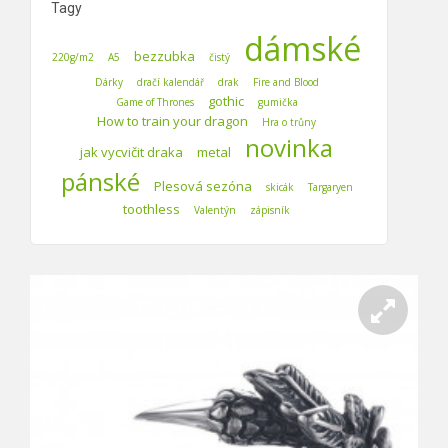
Tagy
dámské
bezzubka
220g/m2
A5
čistý
Dárky
dračí kalendář
drak
Fire and Blood
gothic
Game of Thrones
gumička
How to train your dragon
Hra o trůny
novinka
jak vycvičit draka
metal
pánské
Plesová sezóna
skicák
Targaryen
toothless
Valentýn
zápisník