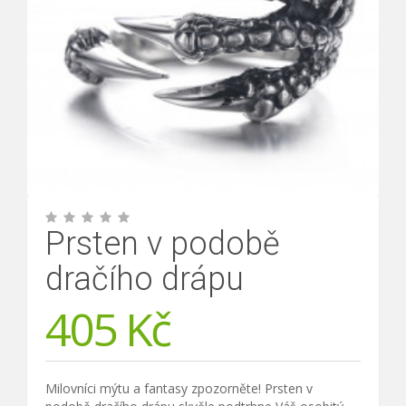
Prsten v podobě
dračího drápu
405
Kč
Milovníci mýtu a fantasy zpozorněte! Prsten v