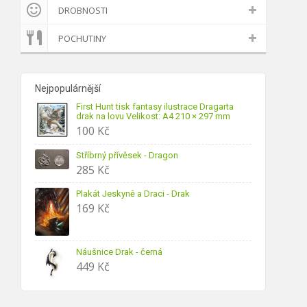
DROBNOSTI
POCHUTINY
Nejpopulárnější
First Hunt tisk fantasy ilustrace Dragarta
drak na lovu Velikost: A4 210 × 297 mm
100
Kč
Stříbrný přívěsek - Dragon
285
Kč
Plakát Jeskyně a Draci - Drak
169
Kč
Náušnice Drak - černá
449
Kč