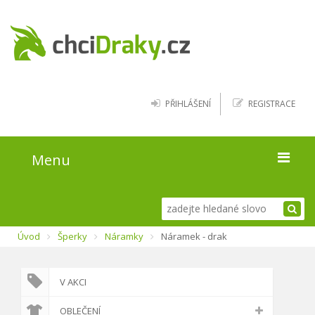
PŘIHLÁŠENÍ
REGISTRACE
Menu
Úvod
Úvod
Šperky
Náramky
Náramek - drak
Kde najít draky
Blog
V AKCI
O webu
OBLEČENÍ