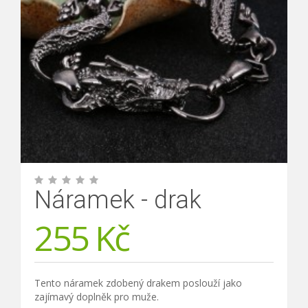
Náramek - drak
255
Kč
Tento náramek zdobený drakem poslouží jako
zajímavý doplněk pro muže.