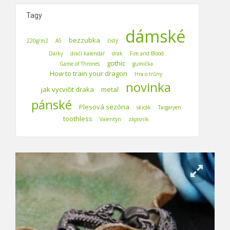
Tagy
dámské
bezzubka
220g/m2
A5
čistý
Dárky
dračí kalendář
drak
Fire and Blood
gothic
Game of Thrones
gumička
How to train your dragon
Hra o trůny
novinka
jak vycvičit draka
metal
pánské
Plesová sezóna
skicák
Targaryen
toothless
Valentýn
zápisník