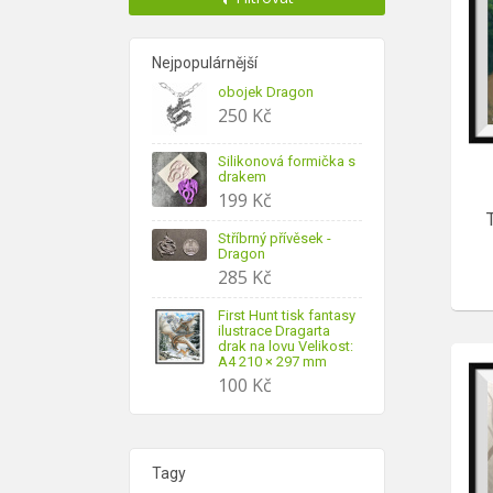
Nejpopulárnější
obojek Dragon
250
Kč
Silikonová formička s
drakem
199
Kč
Stříbrný přívěsek -
Dragon
285
Kč
First Hunt tisk fantasy
ilustrace Dragarta
drak na lovu Velikost:
A4 210 × 297 mm
100
Kč
Tagy