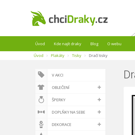
Úvod
Kde najít draky
Blog
O webu
Úvod
Plakáty
Tisky
Dračí tisky
Dr
V AKCI
OBLEČENÍ
ŠPERKY
DOPLŇKY NA SEBE
DEKORACE