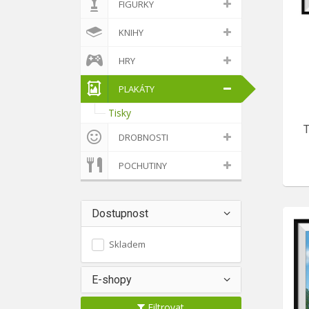
FIGURKY
KNIHY
HRY
PLAKÁTY
Tisky
T
DROBNOSTI
POCHUTINY
Dostupnost
Skladem
E-shopy
Filtrovat