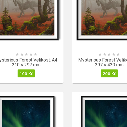
sterious Forest Velikost: A4
Mysterious Forest Velik
210 × 297 mm
297 × 420 mm
100
Kč
200
Kč