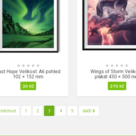
ast Hope Velikost: A6 pohled
Wings of Storm Velik
102 × 152 mm
plakát 430 × 500 
30
Kč
370
Kč
edchozí
1
2
3
4
5
další