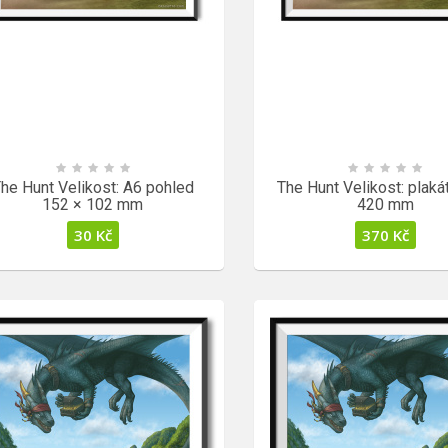
he Hunt Velikost: A6 pohled
The Hunt Velikost: plaká
152 × 102 mm
420 mm
30
Kč
370
Kč