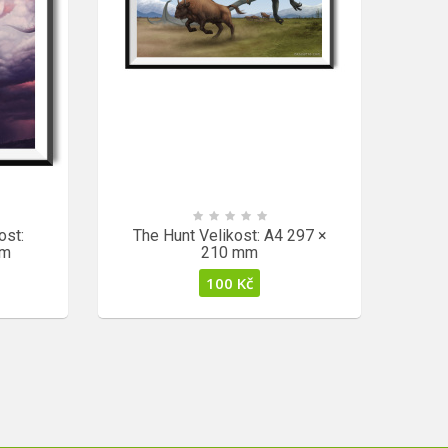
ost:
The Hunt Velikost: A4 297 ×
mm
210 mm
100
Kč