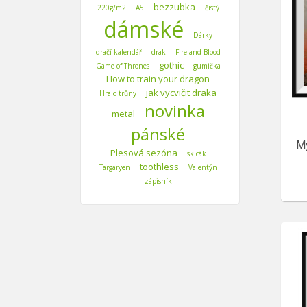
bezzubka
220g/m2
A5
čistý
dámské
Dárky
dračí kalendář
drak
Fire and Blood
gothic
Game of Thrones
gumička
How to train your dragon
jak vycvičit draka
Hra o trůny
novinka
metal
pánské
My
Plesová sezóna
skicák
toothless
Targaryen
Valentýn
zápisník