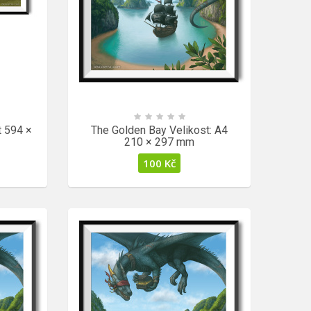
t 594 ×
The Golden Bay Velikost: A4
210 × 297 mm
100
Kč