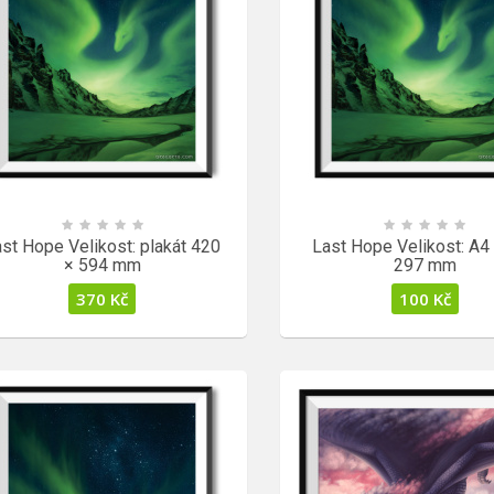
st Hope Velikost: plakát 420
Last Hope Velikost: A4
× 594 mm
297 mm
370
Kč
100
Kč