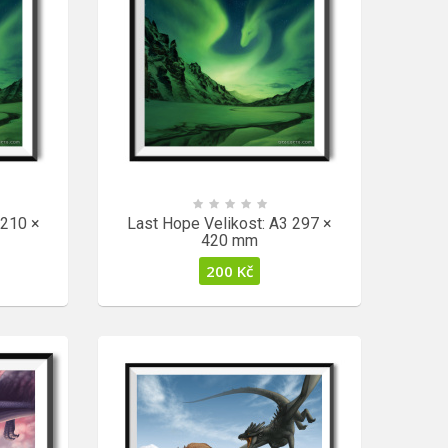
 210 ×
Last Hope Velikost: A3 297 ×
420 mm
200
Kč