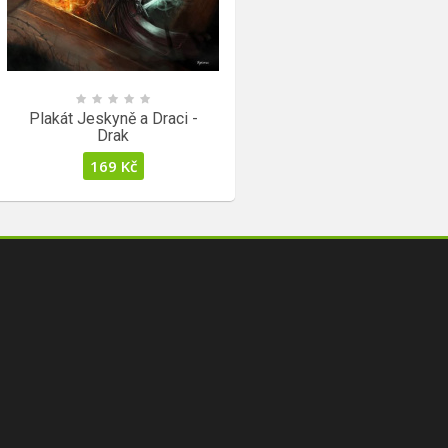
Plakát Jeskyně a Draci -
Drak
169
Kč