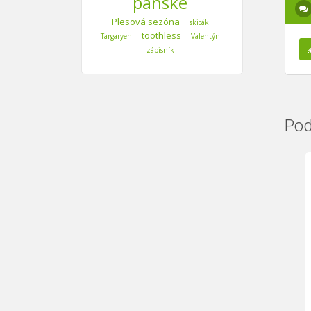
pánské
Plesová sezóna
skicák
toothless
Targaryen
Valentýn
zápisník
Pod