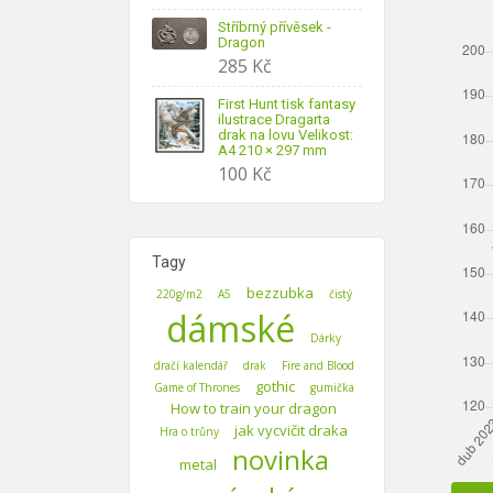
Stříbrný přívěsek -
Dragon
285
Kč
First Hunt tisk fantasy
ilustrace Dragarta
drak na lovu Velikost:
A4 210 × 297 mm
100
Kč
Tagy
bezzubka
220g/m2
A5
čistý
dámské
Dárky
dračí kalendář
drak
Fire and Blood
gothic
Game of Thrones
gumička
How to train your dragon
jak vycvičit draka
Hra o trůny
novinka
metal