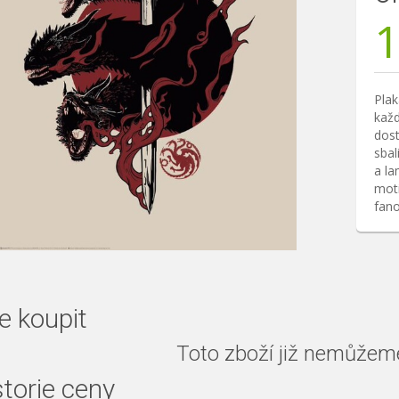
1
Pla
každ
dost
sbal
a la
moti
fano
e koupit
Toto zboží již nemůžeme 
storie ceny