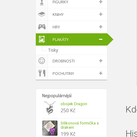
FIGURKY
KNIHY
HRY
PLAKÁTY
Tisky
DROBNOSTI
POCHUTINY
Nejpopulárnější
obojek Dragon
Kd
250
Kč
Silikonová formička s
drakem
Hi
199
Kč