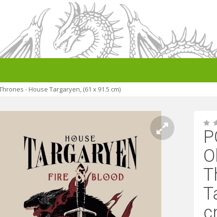
hrones - House Targaryen, (61 x 91.5 cm)
P
O
T
T
c