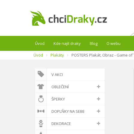
Úvod
Kde najít draky
Blog
O webu
Úvod
Plakáty
POSTERS Plakát, Obraz - Game of T
V AKCI
OBLEČENÍ
ŠPERKY
DOPLŇKY NA SEBE
DEKORACE