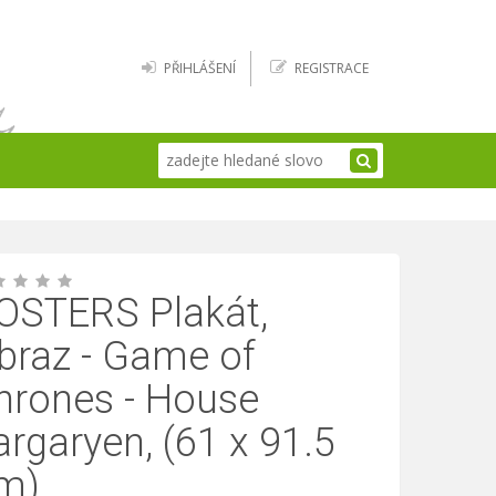
PŘIHLÁŠENÍ
REGISTRACE
OSTERS Plakát,
braz - Game of
hrones - House
argaryen, (61 x 91.5
m)