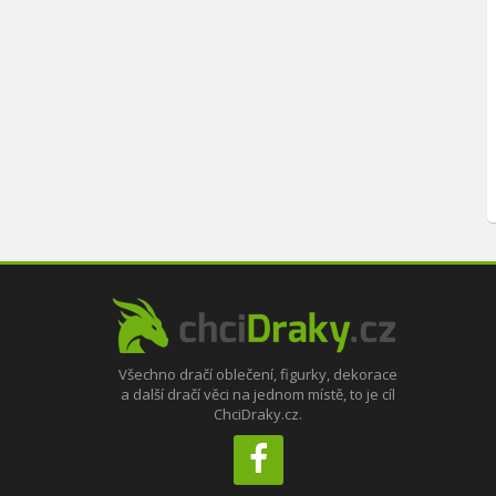
Všechno dračí oblečení, figurky, dekorace
a další dračí věci na jednom místě, to je cíl
ChciDraky.cz.