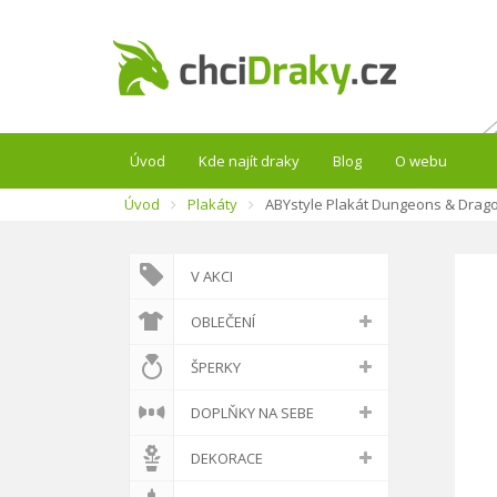
Úvod
Kde najít draky
Blog
O webu
Úvod
Plakáty
ABYstyle Plakát Dungeons & Drago
V AKCI
OBLEČENÍ
ŠPERKY
DOPLŇKY NA SEBE
DEKORACE