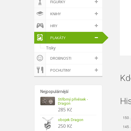
FIGURKY
KNIHY
HRY
PLAKÁTY
Tisky
DROBNOSTI
POCHUTINY
Kd
Nejpopulárnější
Hi
Stříbrný přívěsek -
Dragon
285
Kč
obojek Dragon
250
Kč