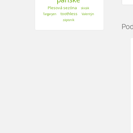
Plesová sezóna
skicák
toothless
Targaryen
Valentýn
zápisník
Pod