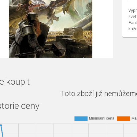
Vypr
svět
Fan
každ
e koupit
Toto zboží již nemůžeme 
storie ceny