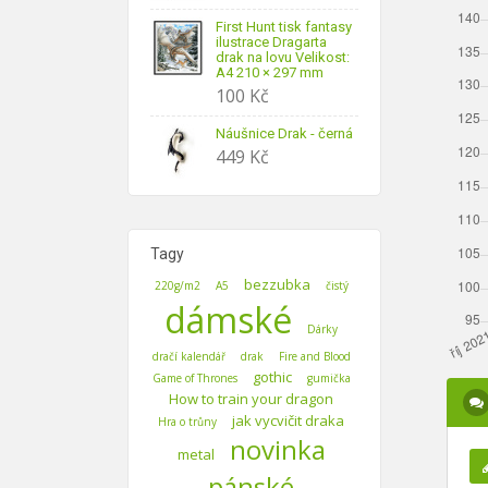
First Hunt tisk fantasy
ilustrace Dragarta
drak na lovu Velikost:
A4 210 × 297 mm
100
Kč
Náušnice Drak - černá
449
Kč
Tagy
bezzubka
220g/m2
A5
čistý
dámské
Dárky
dračí kalendář
drak
Fire and Blood
gothic
Game of Thrones
gumička
How to train your dragon
jak vycvičit draka
Hra o trůny
novinka
metal
pánské