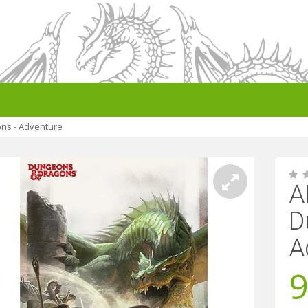
ns - Adventure
A
D
A
9