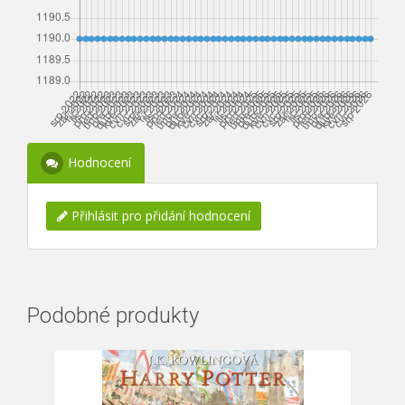
Hodnocení
Přihlásit pro přidání hodnocení
Podobné produkty