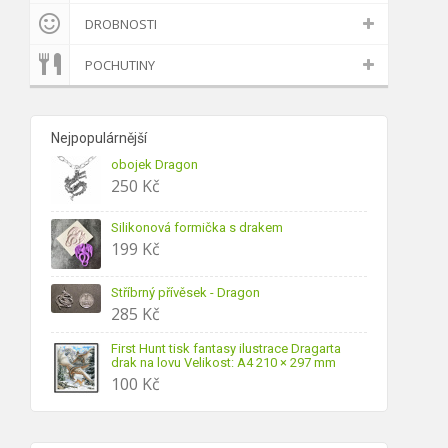
DROBNOSTI
POCHUTINY
Nejpopulárnější
obojek Dragon
250
Kč
Silikonová formička s drakem
199
Kč
Stříbrný přívěsek - Dragon
285
Kč
First Hunt tisk fantasy ilustrace Dragarta
drak na lovu Velikost: A4 210 × 297 mm
100
Kč