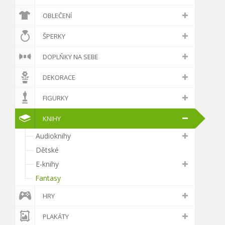
OBLEČENÍ
ŠPERKY
DOPLŇKY NA SEBE
DEKORACE
FIGURKY
KNIHY
Audioknihy
Dětské
E-knihy
Fantasy
HRY
PLAKÁTY