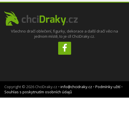
Všechno dračí oblečení, figurky, dekorace a další dračí věci na
jednom místě, to je cíl ChciDraky.cz.
Copyright © 2026 ChciDraky.cz •
info@chcidraky.cz
•
Podmínky užití
•
Souhlas s poskytnutím osobních údajů