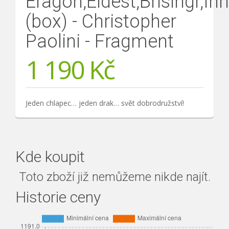
Eragon,Eldest,Brisingr,Inh
(box) - Christopher
Paolini - Fragment
1 190
Kč
Jeden chlapec… jeden drak… svět dobrodružství!
Kde koupit
Toto zboží již nemůžeme nikde najít.
Historie ceny