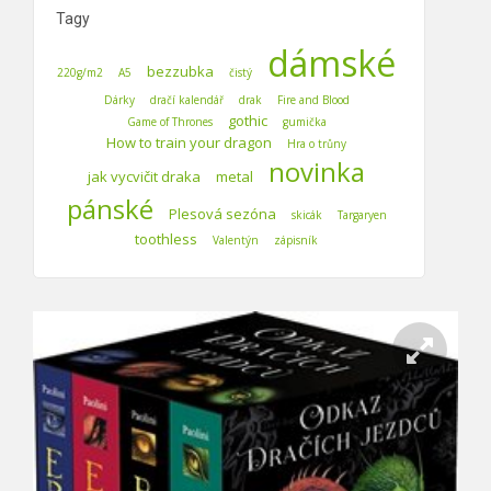
Tagy
dámské
bezzubka
220g/m2
A5
čistý
Dárky
dračí kalendář
drak
Fire and Blood
gothic
Game of Thrones
gumička
How to train your dragon
Hra o trůny
novinka
jak vycvičit draka
metal
pánské
Plesová sezóna
skicák
Targaryen
toothless
Valentýn
zápisník