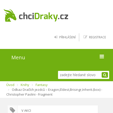
PŘIHLÁŠENÍ
REGISTRACE
Menu
Úvod
Úvod
Knihy
Fantasy
Kde najít draky
Odkaz Dračích jezdců – Eragon,Eldest,Brisingr,Inherit.(box) -
Christopher Paolini - Fragment
Blog
O webu
V AKCI