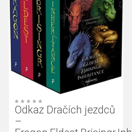
Odkaz Dračích jezdců
–