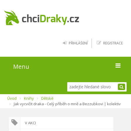
PŘIHLÁŠENÍ
REGISTRACE
Menu
Úvod
Úvod
Knihy
Dětské
Kde najít draky
Jak vycvičit draka - Celý příběh o mně a Bezzubkovi | kolektiv
Blog
V AKCI
O webu