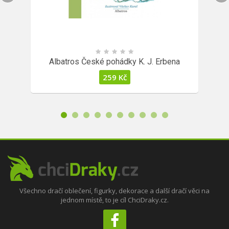
Albatros České pohádky K. J. Erbena
259
Kč
Všechno dračí oblečení, figurky, dekorace a další dračí věci na
jednom místě, to je cíl ChciDraky.cz.