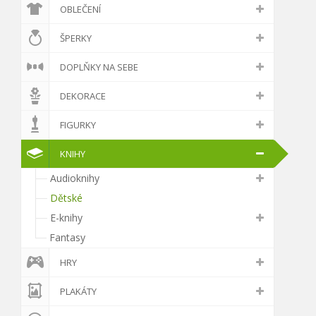
OBLEČENÍ
ŠPERKY
DOPLŇKY NA SEBE
DEKORACE
FIGURKY
KNIHY
Audioknihy
Dětské
E-knihy
Fantasy
HRY
PLAKÁTY