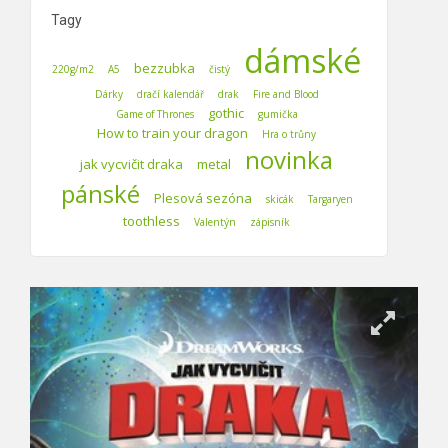
Tagy
dámské
bezzubka
220g/m2
A5
čistý
Dárky
dračí kalendář
drak
Fire and Blood
gothic
Game of Thrones
gumička
How to train your dragon
Hra o trůny
novinka
jak vycvičit draka
metal
pánské
Plesová sezóna
skicák
Targaryen
toothless
Valentýn
zápisník