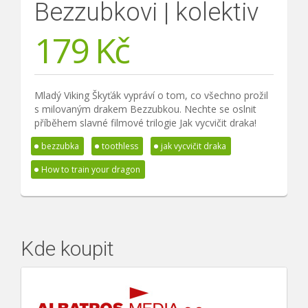
Bezzubkovi | kolektiv
179
Kč
Mladý Viking Škyťák vypráví o tom, co všechno prožil
s milovaným drakem Bezzubkou. Nechte se oslnit
příběhem slavné filmové trilogie Jak vycvičit draka!
bezzubka
toothless
jak vycvičit draka
How to train your dragon
Kde koupit