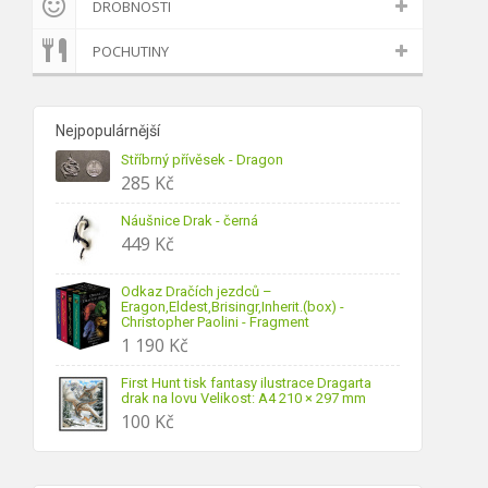
DROBNOSTI
POCHUTINY
Nejpopulárnější
Stříbrný přívěsek - Dragon
285
Kč
Náušnice Drak - černá
449
Kč
Odkaz Dračích jezdců –
Eragon,Eldest,Brisingr,Inherit.(box) -
Christopher Paolini - Fragment
1 190
Kč
First Hunt tisk fantasy ilustrace Dragarta
drak na lovu Velikost: A4 210 × 297 mm
100
Kč