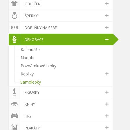
OBLEČENÍ
ŠPERKY
DOPLŇKY NA SEBE
DEKORACE
Kalendáře
Nádobí
Poznámkové bloky
Repliky
Samolepky
FIGURKY
KNIHY
HRY
PLAKÁTY