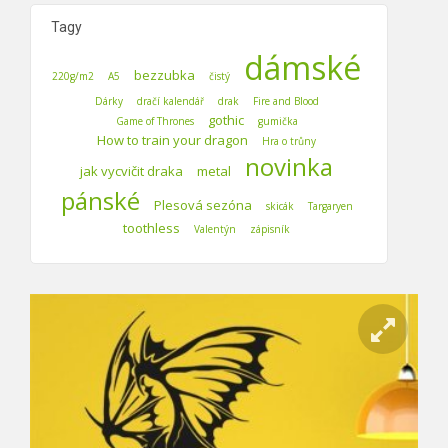
Tagy
dámské
bezzubka
220g/m2
A5
čistý
Dárky
dračí kalendář
drak
Fire and Blood
gothic
Game of Thrones
gumička
How to train your dragon
Hra o trůny
novinka
jak vycvičit draka
metal
pánské
Plesová sezóna
skicák
Targaryen
toothless
Valentýn
zápisník