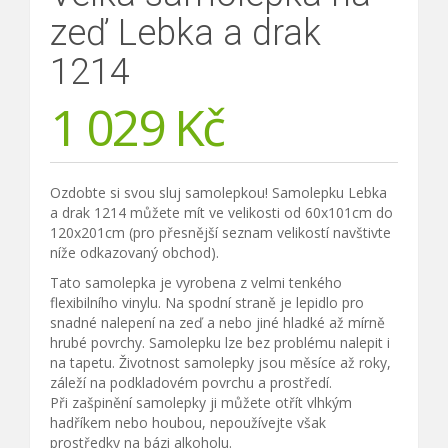
zeď Lebka a drak
1214
1 029
Kč
Ozdobte si svou sluj samolepkou! Samolepku Lebka
a drak 1214 můžete mít ve velikosti od 60x101cm do
120x201cm (pro přesnější seznam velikostí navštivte
níže odkazovaný obchod).
Tato samolepka je vyrobena z velmi tenkého
flexibilního vinylu. Na spodní straně je lepidlo pro
snadné nalepení na zeď a nebo jiné hladké až mírně
hrubé povrchy. Samolepku lze bez problému nalepit i
na tapetu. Životnost samolepky jsou měsíce až roky,
záleží na podkladovém povrchu a prostředí.
Při zašpinění samolepky ji můžete otřít vlhkým
hadříkem nebo houbou, nepoužívejte však
prostředky na bázi alkoholu.