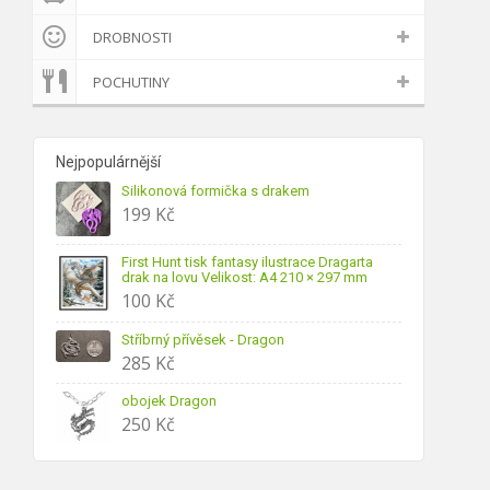
DROBNOSTI
POCHUTINY
Nejpopulárnější
Silikonová formička s drakem
199
Kč
First Hunt tisk fantasy ilustrace Dragarta
drak na lovu Velikost: A4 210 × 297 mm
100
Kč
Stříbrný přívěsek - Dragon
285
Kč
obojek Dragon
250
Kč