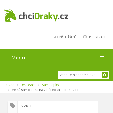
PŘIHLÁŠENÍ
REGISTRACE
Menu
Úvod
Úvod
Dekorace
Samolepky
Kde najít draky
Velká samolepka na zeď Lebka a drak 1214
Blog
V AKCI
O webu