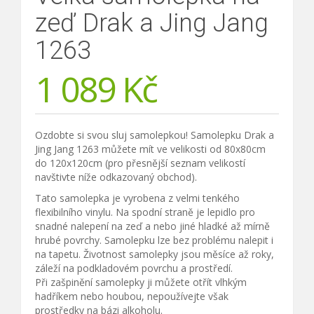
zeď Drak a Jing Jang
1263
1 089
Kč
Ozdobte si svou sluj samolepkou! Samolepku Drak a
Jing Jang 1263 můžete mít ve velikosti od 80x80cm
do 120x120cm (pro přesnější seznam velikostí
navštivte níže odkazovaný obchod).
Tato samolepka je vyrobena z velmi tenkého
flexibilního vinylu. Na spodní straně je lepidlo pro
snadné nalepení na zeď a nebo jiné hladké až mírně
hrubé povrchy. Samolepku lze bez problému nalepit i
na tapetu. Životnost samolepky jsou měsíce až roky,
záleží na podkladovém povrchu a prostředí.
Při zašpinění samolepky ji můžete otřít vlhkým
hadříkem nebo houbou, nepoužívejte však
prostředky na bázi alkoholu.