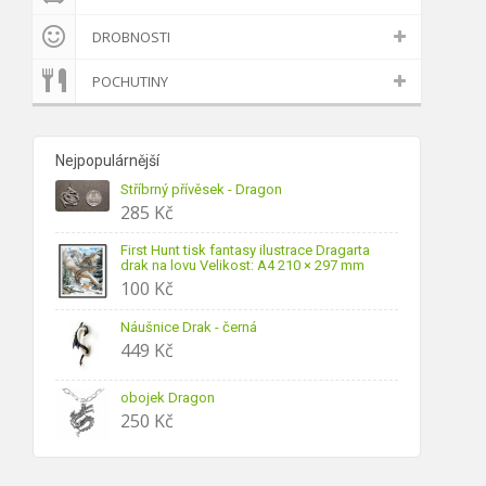
DROBNOSTI
POCHUTINY
Nejpopulárnější
Stříbrný přívěsek - Dragon
285
Kč
First Hunt tisk fantasy ilustrace Dragarta
drak na lovu Velikost: A4 210 × 297 mm
100
Kč
Náušnice Drak - černá
449
Kč
obojek Dragon
250
Kč