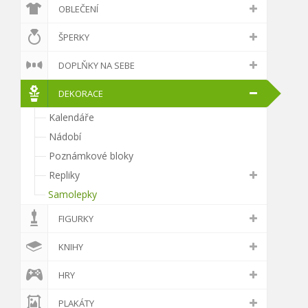
OBLEČENÍ
ŠPERKY
DOPLŇKY NA SEBE
DEKORACE
Kalendáře
Nádobí
Poznámkové bloky
Repliky
Samolepky
FIGURKY
KNIHY
HRY
PLAKÁTY