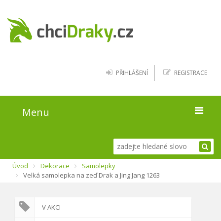
PŘIHLÁŠENÍ
REGISTRACE
Menu
Úvod
Úvod
Dekorace
Samolepky
Kde najít draky
Velká samolepka na zeď Drak a Jing Jang 1263
Blog
V AKCI
O webu