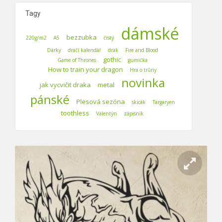
Tagy
dámské
bezzubka
220g/m2
A5
čistý
Dárky
dračí kalendář
drak
Fire and Blood
gothic
Game of Thrones
gumička
How to train your dragon
Hra o trůny
novinka
jak vycvičit draka
metal
pánské
Plesová sezóna
skicák
Targaryen
toothless
Valentýn
zápisník