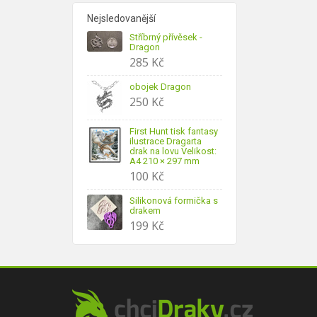
Nejsledovanější
Stříbrný přívěsek -
Dragon
285
Kč
obojek Dragon
250
Kč
First Hunt tisk fantasy
ilustrace Dragarta
drak na lovu Velikost:
A4 210 × 297 mm
100
Kč
Silikonová formička s
drakem
199
Kč