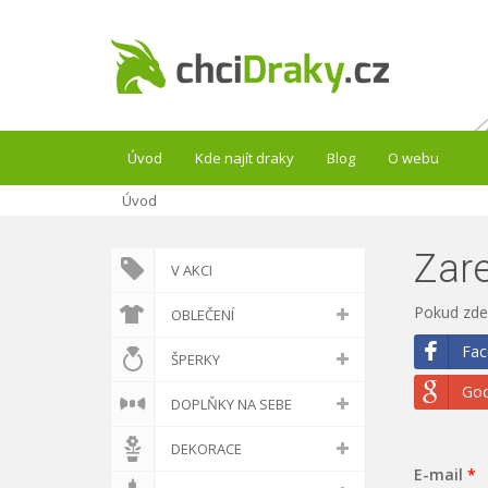
Úvod
Kde najít draky
Blog
O webu
Úvod
Zare
V AKCI
Pokud zde 
OBLEČENÍ
Fac
ŠPERKY
Goo
DOPLŇKY NA SEBE
DEKORACE
E-mail