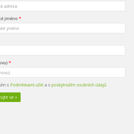
ké jméno
ovu)
sím s
Podmínkami užití
a s
poskytnutím osobních údajů
ujte se »