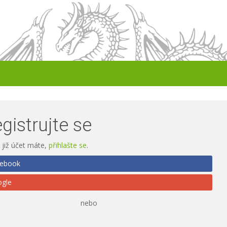
gistrujte se
již účet máte,
přihlašte se
.
ebook
gle
nebo