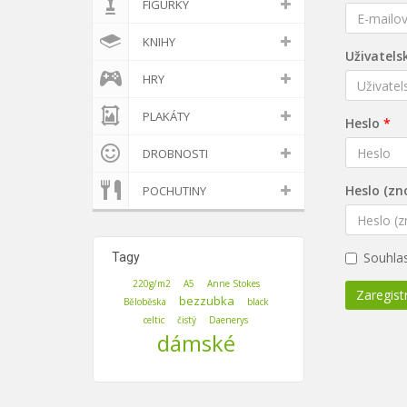
FIGURKY
KNIHY
Uživatels
HRY
PLAKÁTY
Heslo
DROBNOSTI
Heslo (zn
POCHUTINY
Souhla
Tagy
220g/m2
A5
Anne Stokes
Zaregistr
bezzubka
Běloběska
black
celtic
čistý
Daenerys
dámské