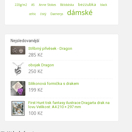
bezzubka
220g/m2
A5
Anne Stokes
Běloběska
black
dámské
celtic
čistý
Daenerys
Nejsledovanější
Stříbrný přívěsek - Dragon
285
Kč
obojek Dragon
250
Kč
Silikonová formička s drakem
199
Kč
First Hunt tisk fantasy ilustrace Dragarta drak na
lovu Velikost: A4 210 × 297 mm
100
Kč