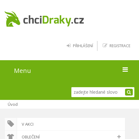
PŘIHLÁŠENÍ
REGISTRACE
Menu
Úvod
Úvod
Kde najít draky
Blog
V AKCI
O webu
OBLEČENÍ