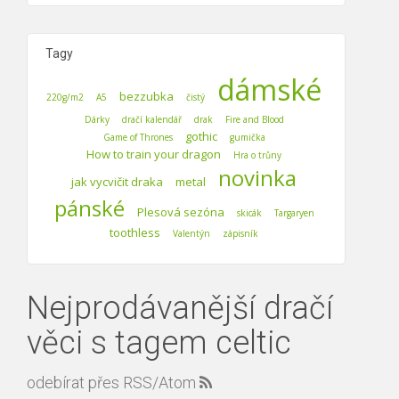
Tagy
dámské
bezzubka
220g/m2
A5
čistý
Dárky
dračí kalendář
drak
Fire and Blood
gothic
Game of Thrones
gumička
How to train your dragon
Hra o trůny
novinka
jak vycvičit draka
metal
pánské
Plesová sezóna
skicák
Targaryen
toothless
Valentýn
zápisník
Nejprodávanější dračí
věci s tagem celtic
odebírat přes RSS/Atom