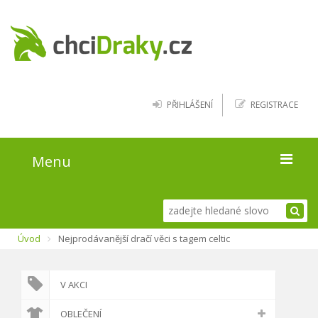
PŘIHLÁŠENÍ
REGISTRACE
Menu
Úvod
Úvod
Nejprodávanější dračí věci s tagem celtic
Kde najít draky
Blog
V AKCI
O webu
OBLEČENÍ