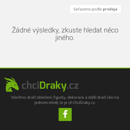
Seřazeno podle
prodeje
Žádné výsledky, zkuste hledat něco
jiného.
Všechno dračí oblečení, figurky, dekorace a další dračí věci na
jednom místě, to je cíl ChciDraky.cz.