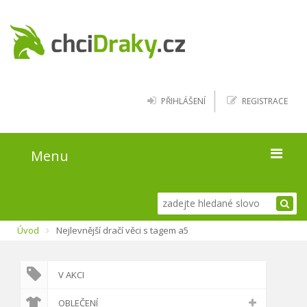
PŘIHLÁŠENÍ
REGISTRACE
Menu
Úvod
Úvod
Nejlevnější dračí věci s tagem a5
Kde najít draky
Blog
V AKCI
O webu
OBLEČENÍ