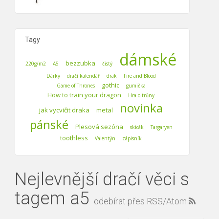
Tagy
dámské
bezzubka
220g/m2
A5
čistý
Dárky
dračí kalendář
drak
Fire and Blood
gothic
Game of Thrones
gumička
How to train your dragon
Hra o trůny
novinka
jak vycvičit draka
metal
pánské
Plesová sezóna
skicák
Targaryen
toothless
Valentýn
zápisník
Nejlevnější dračí věci s
tagem a5
odebírat přes RSS/Atom