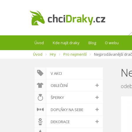
Úvod
Kde najít draky
Blog
O webu
Úvod
Hry
Pro nejmenší
Nejprodávanější drač
Ne
V AKCI
OBLEČENÍ
odeb
ŠPERKY
DOPLŇKY NA SEBE
DEKORACE