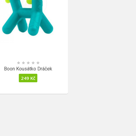
Boon Kousátko Dráček
249
Kč