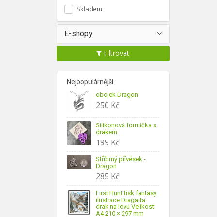
Skladem
E-shopy
Filtrovat
Nejpopulárnější
obojek Dragon
250
Kč
Silikonová formička s
drakem
199
Kč
Stříbrný přívěsek -
Dragon
285
Kč
First Hunt tisk fantasy
ilustrace Dragarta
drak na lovu Velikost:
A4 210 × 297 mm