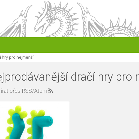
í hry pro nejmenší
jprodávanější dračí hry pro
írat přes RSS/Atom