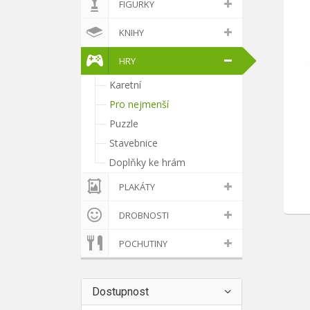
FIGURKY
KNIHY
HRY
Karetní
Pro nejmenší
Puzzle
Stavebnice
Doplňky ke hrám
PLAKÁTY
DROBNOSTI
POCHUTINY
Dostupnost