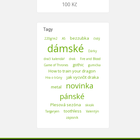
100
Kč
Tagy
bezzubka
220g/m2
A5
čistý
dámské
Dárky
dračí kalendář
drak
Fire and Blood
gothic
Game of Thrones
gumička
How to train your dragon
jak vycvičit draka
Hra o trůny
novinka
metal
pánské
Plesová sezóna
skicák
toothless
Targaryen
Valentýn
zápisník