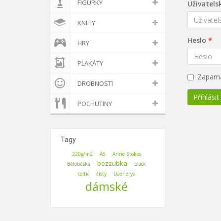
FIGURKY
Uživatels
KNIHY
Heslo
HRY
PLAKÁTY
Zapama
DROBNOSTI
Přihlásit
POCHUTINY
Tagy
220g/m2
A5
Anne Stokes
bezzubka
Běloběska
black
celtic
čistý
Daenerys
dámské