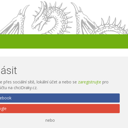
lásit
e přes sociální sítě, lokální účet a nebo se
zaregistrujte
pro
účtu na chciDraky.cz.
ebook
gle
nebo