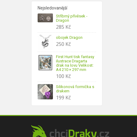
Nejsledovanější
Stříbrný přívěsek -
Dragon
285
Kč
obojek Dragon
250
Kč
First Hunt tisk fantasy
ilustrace Dragarta
drak na lovu Velikost:
A4 210 × 297 mm
100
Kč
Silikonová formička s
drakem
199
Kč