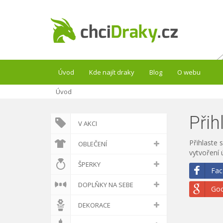
Úvod
Kde najít draky
Blog
O webu
Úvod
Přih
V AKCI
Přihlaste s
OBLEČENÍ
vytvoření 
ŠPERKY
Fac
DOPLŇKY NA SEBE
Goo
DEKORACE